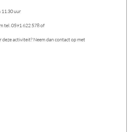
 11.30 uur
m tel. 0591 622 578 of
er deze activiteit? Neem dan contact op met