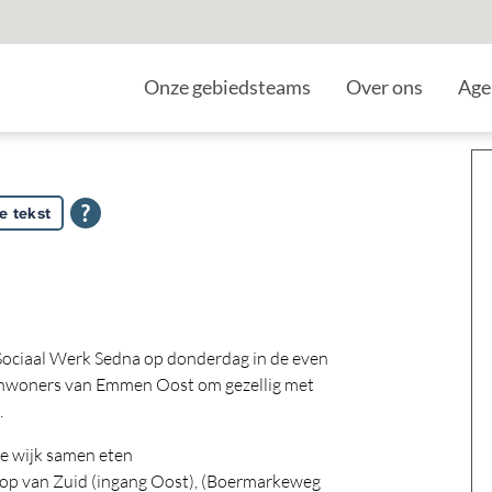
Home
Onze gebiedsteams
Over ons
Age
e tekst
ociaal Werk Sedna op donderdag in de even
e inwoners van Emmen Oost om gezellig met
.
de wijk samen eten
) Kop van Zuid (ingang Oost), (Boermarkeweg