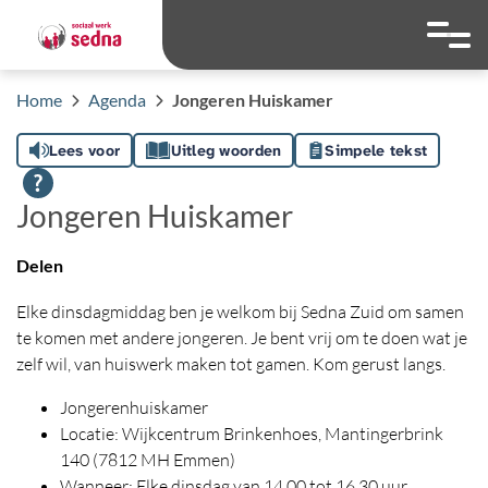
overslaan
Ga naar 
Hoog contrast wis
Lettergrootte
Lettergroot
Home
Agenda
Jongeren Huiskamer
Lees voor
Uitleg woorden
Simpele tekst
Jongeren Huiskamer
Delen
Elke dinsdagmiddag ben je welkom bij Sedna Zuid om samen
te komen met andere jongeren. Je bent vrij om te doen wat je
zelf wil, van huiswerk maken tot gamen. Kom gerust langs.
Jongerenhuiskamer
Locatie: Wijkcentrum Brinkenhoes, Mantingerbrink
140 (7812 MH Emmen)
Wanneer: Elke dinsdag van 14.00 tot 16.30 uur