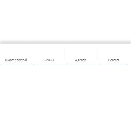
Klantenportaal
Nieuws
Agenda
Contact
Thema's
Ik heb ondersteuning nodig
Ik heb een vraag over opgroeien en opvoeden
Ik heb een vraag over jongerenwerk
Ik heb een vraag over mijn financiën