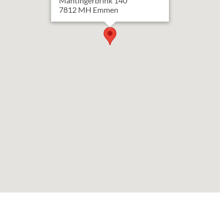
Mantingerbrink
140
7812 MH
Emmen