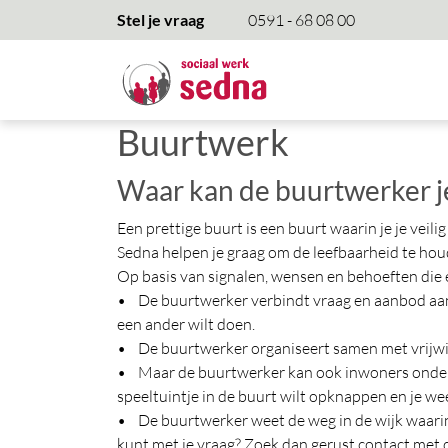
overslaan
Stel je vraag
0591 - 68 08 00
Buurtwerk
Waar kan de buurtwerker je
Een prettige buurt is een buurt waarin je je vei
Sedna helpen je graag om de leefbaarheid te hou
Op basis van signalen, wensen en behoeften die ee
• De buurtwerker verbindt vraag en aanbod aan elk
een ander wilt doen.
• De buurtwerker organiseert samen met vrijwill
• Maar de buurtwerker kan ook inwoners onderste
speeltuintje in de buurt wilt opknappen en je we
• De buurtwerker weet de weg in de wijk waarin hij
kunt met je vraag? Zoek dan gerust contact met d