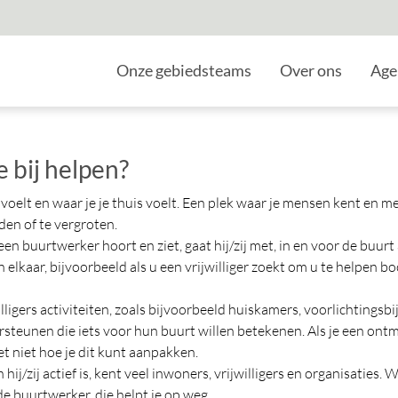
Home
Onze gebiedsteams
Over ons
Age
 bij helpen?
lig voelt en waar je je thuis voelt. Een plek waar je mensen kent 
den of te vergroten.
n buurtwerker hoort en ziet, gaat hij/zij met, in en voor de buurt 
aar, bijvoorbeeld als u een vrijwilliger zoekt om u te helpen bood
igers activiteiten, zoals bijvoorbeeld huiskamers, voorlichtingsb
unen die iets voor hun buurt willen betekenen. Als je een ontmoe
et niet hoe je dit kunt aanpakken.
/zij actief is, kent veel inwoners, vrijwilligers en organisaties. We
e buurtwerker, die helpt je op weg.