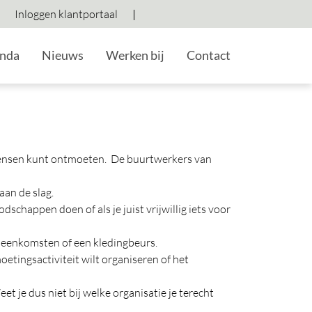
Inloggen klantportaal
Hoog contrast wisselen
Lettergrootte vergroten
Lettergrootte verkleine
nda
Nieuws
Werken bij
Contact
en mensen kunt ontmoeten. De buurtwerkers van
aan de slag.
schappen doen of als je juist vrijwillig iets voor
ijeenkomsten of een kledingbeurs.
tingsactiviteit wilt organiseren of het
et je dus niet bij welke organisatie je terecht