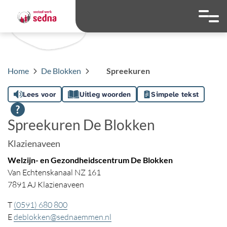
overslaan
Ga naar 
Hoog contrast wis
Lettergrootte
Lettergroot
Spreekuren
Home
De Blokken
Spreekuren
Lees voor
Uitleg woorden
Simpele tekst
Spreekuren De Blokken
Klazienaveen
Welzijn- en Gezondheidscentrum De Blokken
Van Echtenskanaal NZ 161
7891 AJ Klazienaveen
T
(0591) 680 800
E
deblokken@sednaemmen.nl