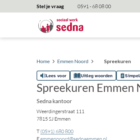
overslaan
Stel je vraag
0591 - 68 08 00
Home
Emmen Noord
Spreekuren
Lees voor
Uitleg woorden
Simpel
Spreekuren Emmen 
Sedna kantoor
Weerdingerstraat 111
7815 SJ Emmen
T
(0591) 680 800
E
emmennoord@sednaemmen.nl