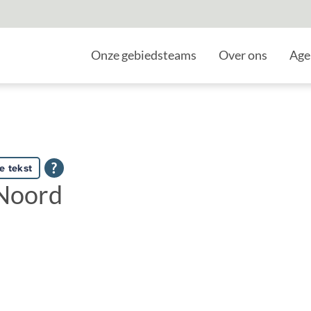
Home
Onze gebiedsteams
Over ons
Age
e tekst
Noord