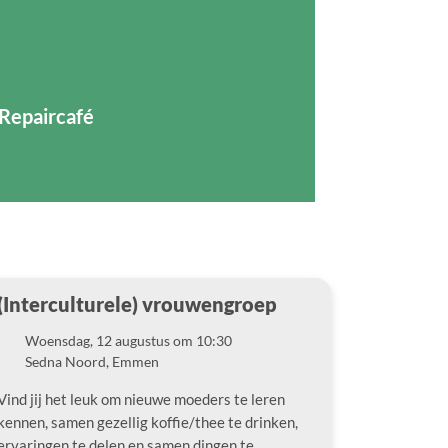
Repaircafé
(Interculturele) vrouwengroep
Woensdag, 12 augustus om 10:30
Datum
Sedna Noord, Emmen
Locatie
Vind jij het leuk om nieuwe moeders te leren
kennen, samen gezellig koffie/thee te drinken,
ervaringen te delen en samen dingen te…