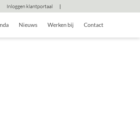
Inloggen klantportaal
Hoog contrast wisselen
Lettergrootte vergroten
Lettergrootte verkleine
nda
Nieuws
Werken bij
Contact