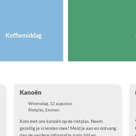
Koffiemiddag
Kanoën
Woensdag, 12 augustus
Datum
Rietplas, Emmen
Locatie
Kom met ons kanoën op de rietplas. Neem
gezellig je vrienden mee! Meld je aan en ontvang
dan de verdere informatie zoals tijd en…