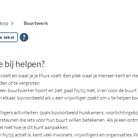
dorp
Buurtwerk
e tekst
 bij helpen?
lig voelt en waar je je thuis voelt. Een plek waar je mensen kent 
den of te vergroten.
n buurtwerker hoort en ziet, gaat hij/zij met, in en voor de buurt 
aar, bijvoorbeeld als u een vrijwilliger zoekt om u te helpen bood
igers activiteiten, zoals bijvoorbeeld huiskamers, voorlichtingsb
unen die iets voor hun buurt willen betekenen. Als je een ontmoe
et niet hoe je dit kunt aanpakken.
/zij actief is, kent veel inwoners, vrijwilligers en organisaties. We