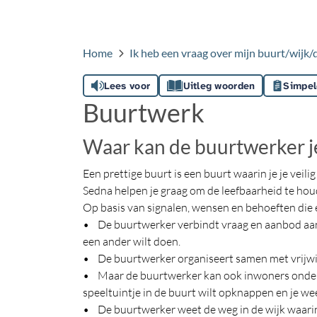
Home
Ik heb een vraag over mijn buurt/wijk/
Lees voor
Uitleg woorden
Simpel
Buurtwerk
Waar kan de buurtwerker je
Een prettige buurt is een buurt waarin je je vei
Sedna helpen je graag om de leefbaarheid te hou
Op basis van signalen, wensen en behoeften die ee
• De buurtwerker verbindt vraag en aanbod aan elk
een ander wilt doen.
• De buurtwerker organiseert samen met vrijwill
• Maar de buurtwerker kan ook inwoners onderste
speeltuintje in de buurt wilt opknappen en je we
• De buurtwerker weet de weg in de wijk waarin hij