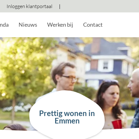
Inloggen klantportaal
Hoog contrast wisselen
Lettergrootte vergroten
Lettergrootte verkleine
nda
Nieuws
Werken bij
Contact
Prettig wonen in
Emmen