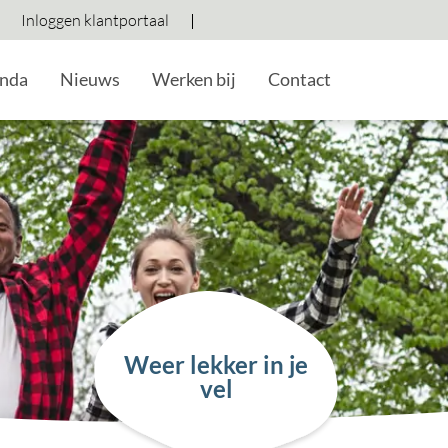
Inloggen klantportaal
Hoog contrast wisselen
Lettergrootte vergroten
Lettergrootte verkleine
nda
Nieuws
Werken bij
Contact
Weer lekker in je
vel