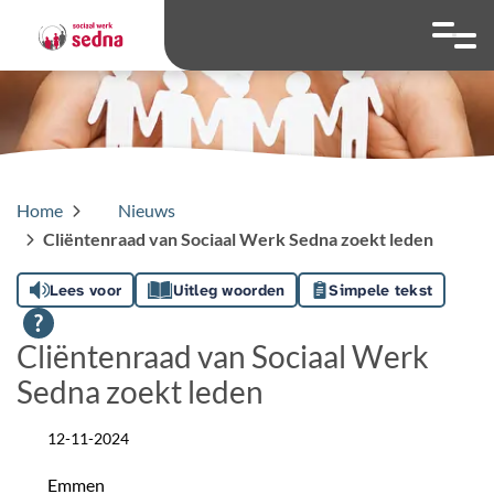
overslaan
Ga naar 
Hoog contrast wis
Lettergrootte
Lettergroot
Home
Nieuws
Cliëntenraad van Sociaal Werk Sedna zoekt leden
Lees voor
Uitleg woorden
Simpele tekst
Cliëntenraad van Sociaal Werk
Sedna zoekt leden
12-11-2024
Datum
Emmen