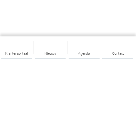
Klantenportaal
Nieuws
Agenda
Contact
Thema's
Ik heb ondersteuning nodig
Ik heb een vraag over opgroeien en opvoeden
Ik heb een vraag over jongerenwerk
Ik heb een vraag over mijn financiën
Ik heb een vraag over mijn buurt/wijk/dorp