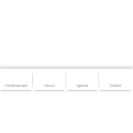
Klantenportaal
Nieuws
Agenda
Contact
Thema's
Ik heb ondersteuning nodig
Ik heb een vraag over opgroeien en opvoeden