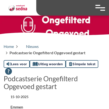
overslaan
Ga naar 
Hoog contrast wis
Lettergrootte
Lettergroot
Home
Nieuws
Podcastserie Ongefilterd Opgevoed gestart
Lees voor
Uitleg woorden
Simpele tekst
Podcastserie Ongefilterd
Opgevoed gestart
15-10-2025
Datum
Emmen