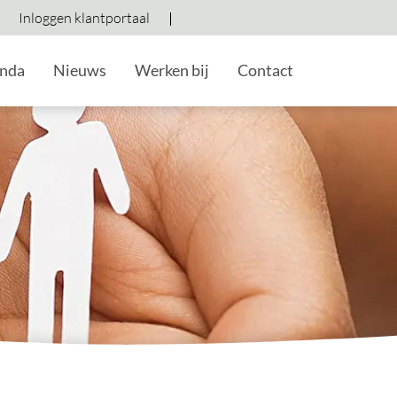
Inloggen klantportaal
Hoog contrast wisselen
Lettergrootte vergroten
Lettergrootte verkleine
nda
Nieuws
Werken bij
Contact