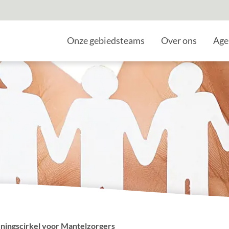
Home
Onze gebiedsteams
Over ons
Age
ningscirkel voor Mantelzorgers