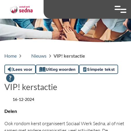
overslaan
Ga naar 
Hoog contrast wis
Lettergrootte
Lettergroot
Home
Nieuws
VIP! kerstactie
Lees voor
Uitleg woorden
Simpele tekst
VIP! kerstactie
16-12-2024
Datum
Delen
Ook rondom kerst organiseert Sociaal Werk Sedna, al of niet
samen met andere organisaties, veel activiteiten. De