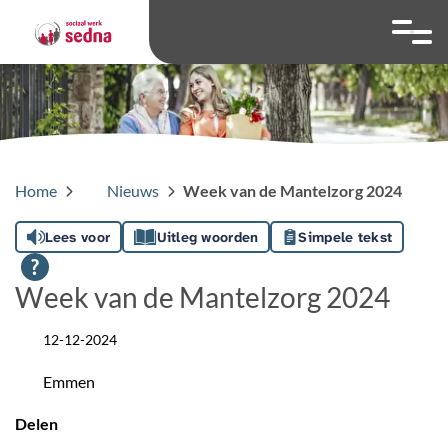
overslaan
Ga naar 
Hoog contrast wis
Lettergrootte
Lettergroot
Home
Nieuws
Week van de Mantelzorg 2024
Lees voor
Uitleg woorden
Simpele tekst
Week van de Mantelzorg 2024
12-12-2024
Datum
Emmen
Locatie
Delen