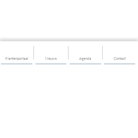
Klantenportaal
Nieuws
Agenda
Contact
Thema's
Ik heb ondersteuning nodig
Ik heb een vraag over opgroeien en opvoeden
Ik heb een vraag over jongerenwerk
Ik heb een vraag over mijn financiën