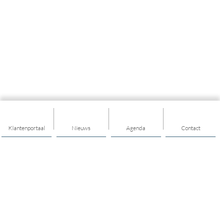
Klantenportaal
Nieuws
Agenda
Contact
Thema's
Ik heb ondersteuning nodig
Ik heb een vraag over opgroeien en opvoeden