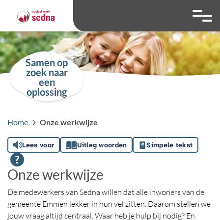
overslaan
Ga naar 
Hoog contrast wis
Lettergrootte
Lettergroot
Samen op
zoek naar
een
oplossing
Home
Onze werkwijze
Lees voor
Uitleg woorden
Simpele tekst
Onze werkwijze
De medewerkers van Sedna willen dat alle inwoners van de
gemeente Emmen lekker in hun vel zitten. Daarom stellen we
jouw vraag altijd centraal. Waar heb je hulp bij nodig? En