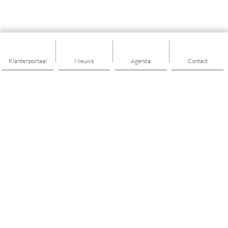
Klantenportaal
Nieuws
Agenda
Contact
Thema's
Ik heb ondersteuning nodig
Ik heb een vraag over opgroeien en opvoeden
Ik heb een vraag over jongerenwerk
Ik heb een vraag over mijn financiën
Ik heb een vraag over mijn buurt/wijk/dorp
Ik heb een vraag over vrijwilligers(werk)