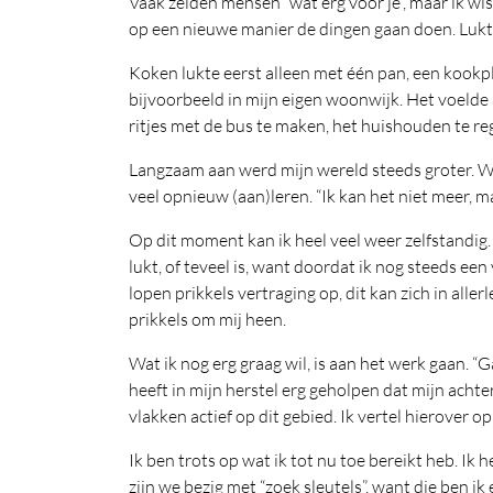
Vaak zeiden mensen “wat erg voor je”, maar ik w
op een nieuwe manier de dingen gaan doen. Lukte 
Koken lukte eerst alleen met één pan, een kookp
bijvoorbeeld in mijn eigen woonwijk. Het voelde 
ritjes met de bus te maken, het huishouden te re
Langzaam aan werd mijn wereld steeds groter. W
veel opnieuw (aan)leren. “Ik kan het niet meer, m
Op dit moment kan ik heel veel weer zelfstandig.
lukt, of teveel is, want doordat ik nog steeds e
lopen prikkels vertraging op, dit kan zich in all
prikkels om mij heen.
Wat ik nog erg graag wil, is aan het werk gaan. 
heeft in mijn herstel erg geholpen dat mijn acht
vlakken actief op dit gebied. Ik vertel hierover o
Ik ben trots op wat ik tot nu toe bereikt heb. I
zijn we bezig met “zoek sleutels”, want die ben ik