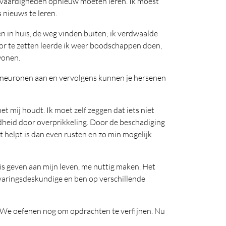
de vaardigheden opnieuw moeten leren. Ik moest
 nieuws te leren.
n in huis, de weg vinden buiten; ik verdwaalde
oor te zetten leerde ik weer boodschappen doen,
wonen.
e neuronen aan en vervolgens kunnen je hersenen
t mij houdt. Ik moet zelf zeggen dat iets niet
eidheid door overprikkeling. Door de beschadiging
at helpt is dan even rusten en zo min mogelijk
nis geven aan mijn leven, me nuttig maken. Het
rvaringsdeskundige en ben op verschillende
nd. We oefenen nog om opdrachten te verfijnen. Nu