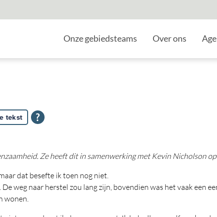
Home
Onze gebiedsteams
Over ons
Age
e tekst
 eenzaamheid. Ze heeft dit in samenwerking met Kevin Nicholson op
aar dat besefte ik toen nog niet.
d. De weg naar herstel zou lang zijn, bovendien was het vaak een 
on wonen.