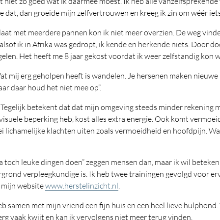
ist niet zo goed wat ik daarmee moest. Ik heb alle vanzelfspreken
dat, dan groeide mijn zelfvertrouwen en kreeg ik zin om wéér iets
laat met meerdere pannen kon ik niet meer overzien. De weg vinde
alsof ik in Afrika was gedropt, ik kende en herkende niets. Door d
gelen. Het heeft me 8 jaar gekost voordat ik weer zelfstandig kon 
at mij erg geholpen heeft is wandelen. Je hersenen maken nieuw
aar daar houd het niet mee op”.
 Tegelijk betekent dat dat mijn omgeving steeds minder rekening me
en visuele beperking heb, kost alles extra energie. Ook komt vermo
erlei lichamelijke klachten uiten zoals vermoeidheid en hoofdpijn. W
“Ga toch leuke dingen doen” zeggen mensen dan, maar ik wil beteke
ergrond verpleegkundige is. Ik heb twee trainingen gevolgd voor e
p mijn website
www.herstelinzicht.nl
.
k heb samen met mijn vriend een fijn huis en een heel lieve hulpho
 erg vaak kwijt en kan ik vervolgens niet meer terug vinden.