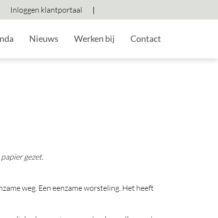
Inloggen klantportaal
Hoog contrast wisselen
Lettergrootte vergroten
Lettergrootte verkleine
nda
Nieuws
Werken bij
Contact
 papier gezet.
eenzame weg. Een eenzame worsteling. Het heeft